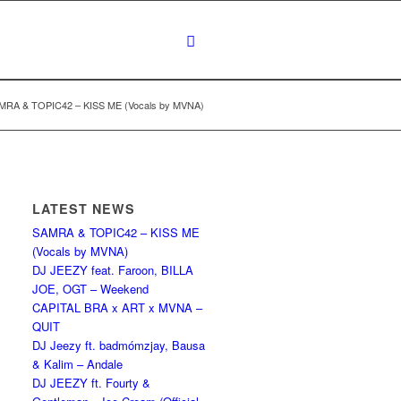
MRA & TOPIC42 – KISS ME (Vocals by MVNA)
LATEST NEWS
SAMRA & TOPIC42 – KISS ME
(Vocals by MVNA)
DJ JEEZY feat. Faroon, BILLA
JOE, OGT – Weekend
CAPITAL BRA x ART x MVNA –
QUIT
DJ Jeezy ft. badmómzjay, Bausa
& Kalim – Andale
DJ JEEZY ft. Fourty &