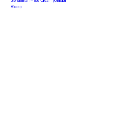
Gentleman – Ice Cream (Official
Video)