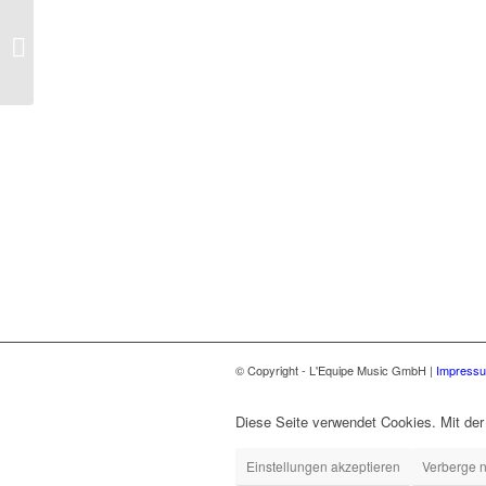
DJ JEEZY feat. Faroon,
BILLA JOE, OGT –
Weekend
© Copyright - L'Equipe Music GmbH |
Impress
Diese Seite verwendet Cookies. Mit der
Einstellungen akzeptieren
Verberge n