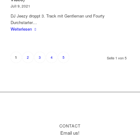
Juli 9, 2021
DJ Jeezy droppt 3. Track mit Gentleman und Fourty
Durchstarter…
Weiterlesen
2
3
4
5
1
Seite 1 von 5
CONTACT
Email us!